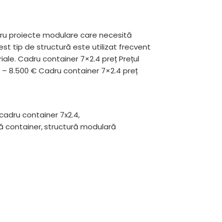
ntru proiecte modulare care necesită
st tip de structură este utilizat frecvent
riale. Cadru container 7×2.4 preț Prețul
 – 8.500 € Cadru container 7×2.4 preț
cadru container 7x2.4
,
ă container
,
structură modulară