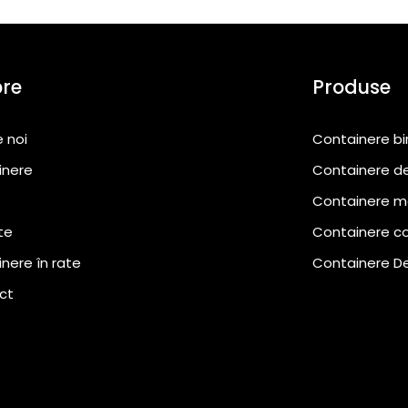
pre
Produse
 noi
Containere bi
inere
Containere de
Containere m
te
Containere c
nere în rate
Containere D
ct