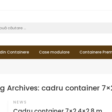
din Containere
Case modulare
Containere Pre
g Archives:
cadru container 7×
NEWS
Cadru container 7×2.4×2.8 m