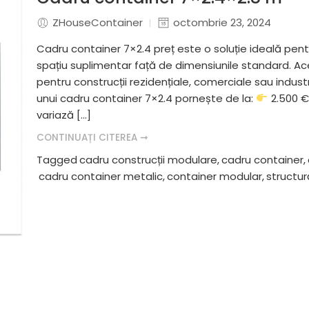
ZHouseContainer
octombrie 23, 2024
Cadru container 7×2.4 preț este o soluție ideală pe
spațiu suplimentar față de dimensiunile standard. Ace
pentru construcții rezidențiale, comerciale sau indust
unui cadru container 7×2.4 pornește de la:
2.500 €
variază […]
CONTINUAȚI CITEREA ➞
Tagged
cadru construcții modulare
,
cadru container
,
cadru container metalic
,
container modular
,
structur