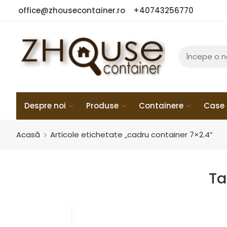
office@zhousecontainer.ro
+40743256770
Despre noi
Produse
Containere
Case 
Acasă
Articole etichetate „cadru container 7×2.4”
Ta