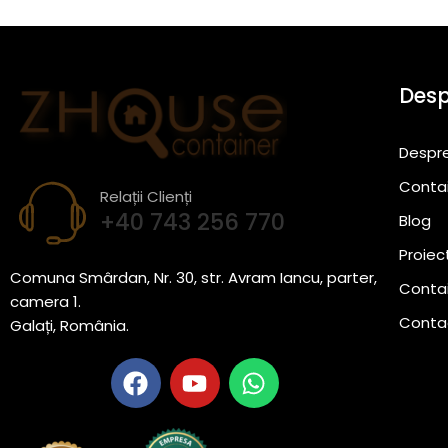
Des
Despre
Conta
Relații Clienți
+40 743 256 770
Blog
Proiec
Comuna Smârdan, Nr. 30, str. Avram Iancu, parter,
Contai
camera 1.
Conta
Galați, România.