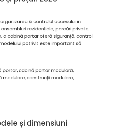
rganizarea și controlul accesului în
ansambluri rezidențiale, parcări private,
e, o cabină portar oferă siguranță, control
 modelului potrivit este important să
ă portar
,
cabină portar modulară
,
ă modulare
,
construcții modulare
,
dele și dimensiuni