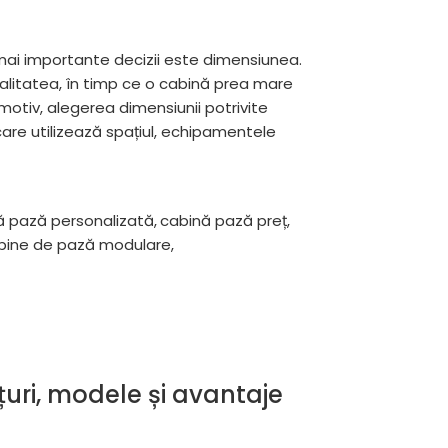
mai importante decizii este dimensiunea.
nalitatea, în timp ce o cabină prea mare
motiv, alegerea dimensiunii potrivite
care utilizează spațiul, echipamentele
ă pază personalizată
,
cabină pază preț
,
bine de pază modulare
,
uri, modele și avantaje