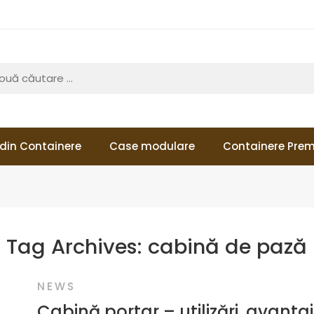
din Containere
Case modulare
Containere Pre
Tag Archives:
cabină de pază
NEWS
Cabină portar – utilizări, avantaj