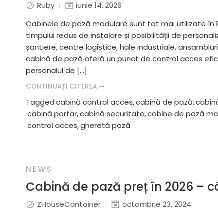
Ruby
iunie 14, 2026
Cabinele de pază modulare sunt tot mai utilizate în 
timpului redus de instalare și posibilității de personal
șantiere, centre logistice, hale industriale, ansamblur
cabină de pază oferă un punct de control acces efici
personalul de […]
CONTINUAȚI CITEREA ➞
Tagged
cabină control acces
,
cabină de pază
,
cabin
cabină portar
,
cabină securitate
,
cabine de pază mo
control acces
,
gheretă pază
NEWS
Cabină de pază preț în 2026 – câ
ZHouseContainer
octombrie 23, 2024