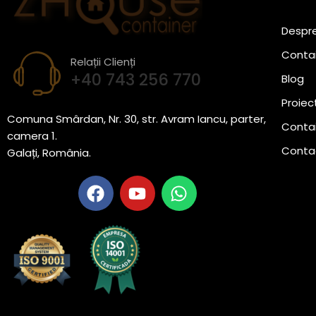
Despre
Conta
Relații Clienți
+40 743 256 770
Blog
Proiec
Comuna Smârdan, Nr. 30, str. Avram Iancu, parter,
Contai
camera 1.
Conta
Galați, România.