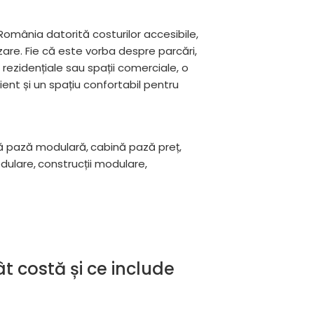
România datorită costurilor accesibile,
izare. Fie că este vorba despre parcări,
i rezidențiale sau spații comerciale, o
ent și un spațiu confortabil pentru
ă pază modulară
,
cabină pază preț
,
dulare
,
construcții modulare
,
t costă și ce include