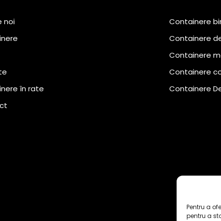
 noi
Containere bi
inere
Containere de
Containere m
te
Containere c
nere în rate
Containere D
ct
Pentru a of
pentru a st