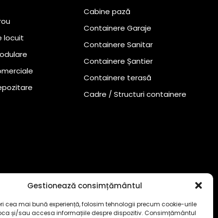
Cabine pază
rou
Containere Garaje
 locuit
Containere Sanitar
odulare
Containere Șantier
omerciale
Containere terasă
epozitare
Cadre / Structuri containere
Gestionează consimțământul
eri cea mai bună experiență, folosim tehnologii precum cookie-urile
oca și/sau accesa informațiile despre dispozitiv. Consimțământul