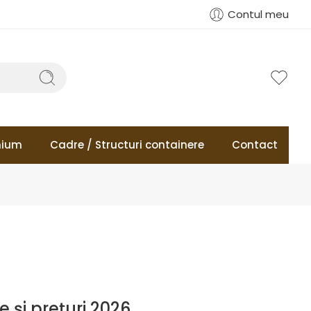
Contul meu
mium
Cadre / Structuri containere
Contact
e și prețuri 2026