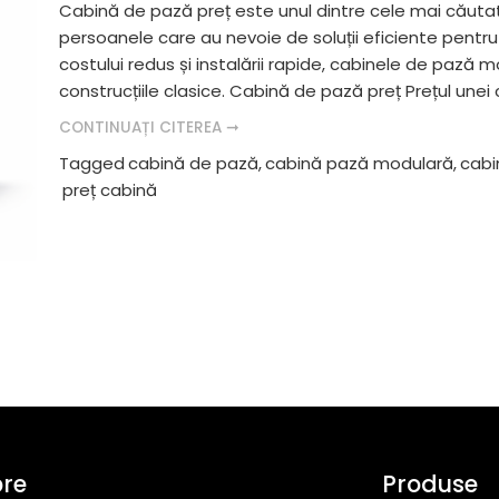
Cabină de pază preț este unul dintre cele mai căutat
persoanele care au nevoie de soluții eficiente pentru
costului redus și instalării rapide, cabinele de pază
construcțiile clasice. Cabină de pază preț Prețul une
CONTINUAȚI CITEREA ➞
Tagged
cabină de pază
,
cabină pază modulară
,
cabi
preț cabină
pre
Produse