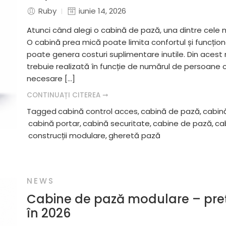
Ruby
iunie 14, 2026
Atunci când alegi o cabină de pază, una dintre cele 
O cabină prea mică poate limita confortul și funcțio
poate genera costuri suplimentare inutile. Din acest 
trebuie realizată în funcție de numărul de persoane 
necesare […]
CONTINUAȚI CITEREA ➞
Tagged
cabină control acces
,
cabină de pază
,
cabin
cabină portar
,
cabină securitate
,
cabine de pază
,
ca
construcții modulare
,
gheretă pază
NEWS
Cabine de pază modulare – preț
în 2026