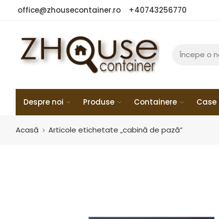
office@zhousecontainer.ro
+40743256770
Despre noi
Produse
Containere
Case 
Acasă
Articole etichetate „cabină de pază”