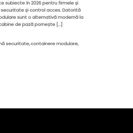
e subiecte în 2026 pentru firmele și
 securitate și control acces. Datorită
 modulare sunt o alternativă modernă la
i cabine de pază pornește […]
nă securitate
,
containere modulare
,