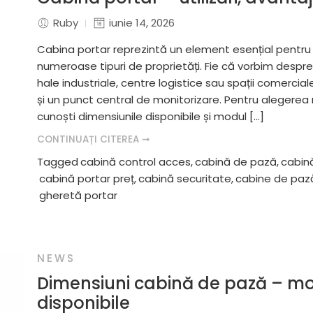
Ruby
iunie 14, 2026
Cabina portar reprezintă un element esențial pentru o
numeroase tipuri de proprietăți. Fie că vorbim despre 
hale industriale, centre logistice sau spații comercial
și un punct central de monitorizare. Pentru alegerea
cunoști dimensiunile disponibile și modul […]
CONTINUAȚI CITEREA ➞
Tagged
cabină control acces
,
cabină de pază
,
cabin
cabină portar preț
,
cabină securitate
,
cabine de paz
gheretă portar
NEWS
Dimensiuni cabină de pază – mo
disponibile