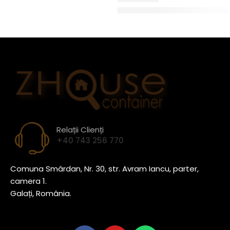
tul nu include TVA
De la
6.500,00
€
–
6.850,00
€
Pret
Relații Clienți
+40 743 256 770
Comuna Smârdan, Nr. 30, str. Avram Iancu, parter,
camera 1.
Galați, România.