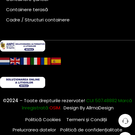
Containere terasă
Cadre / Structuri containere
©
2024
– Toate drepturile rezervate!
CUI 50748882 Marcă
înregistrată
OSIM
.
Design By
AllmaDesign
Politică Cookies
Termeni și Condiții
Prelucrarea datelor
Politică de confidențialitate