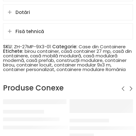
Dotări
Fisă tehnică
SKU:
ZH-27MP-9X3-01
Categorie:
Case din Containere
Etichete:
birou container
,
casă container 27 mp
,
casă din
containere
,
casă mobilă modulară
,
casă modulară
modernă
,
casă prefab
,
construcții modulare
,
container
birou
,
container locuit
,
container modular 9x3 m
,
container personalizat
,
containere modulare România
Produse Conexe
CONTAINERE DE LOCUIT
Container de Locuit 7m
CASE DIN CONTAINERE
3 m
 (6 × 3 m) cu cameră și baie
Casă din containere 21 mp (
De la
5.950,00
€
–
7.150,00
€
Pretul nu include TVA