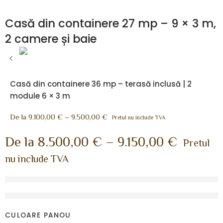
Casă din containere 27 mp – 9 × 3 m,
2 camere și baie
Casă din containere 36 mp – terasă inclusă | 2
module 6 × 3 m
De la
9.100,00
€
–
9.500,00
€
Pretul nu include TVA
De la
8.500,00
€
–
9.150,00
€
Pretul
nu include TVA
2-produse vândute în ultimele 66 ore
Grăbește-te! Peste 5 persoană/e sunt interesați de
acest produs!
CULOARE PANOU