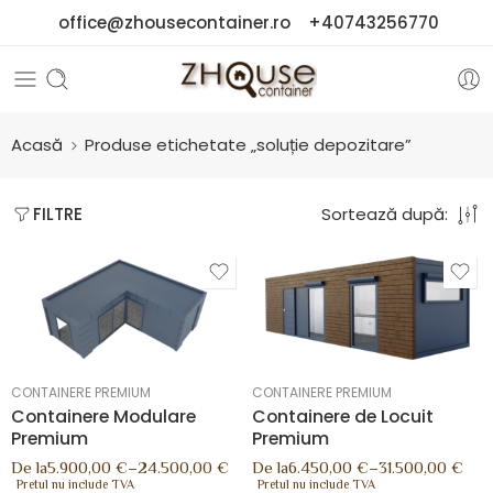
office@zhousecontainer.ro
+40743256770
Acasă
Produse etichetate „soluție depozitare”
Sortează după:
FILTRE
CONTAINERE PREMIUM
CONTAINERE PREMIUM
Containere Modulare
Containere de Locuit
Premium
Premium
De la
5.900,00
€
–
24.500,00
€
De la
6.450,00
€
–
31.500,00
€
Pretul nu include TVA
Pretul nu include TVA