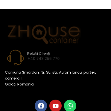
Relații Clienți
+40 743 256 770
Comuna Smârdan, Nr. 30, str. Avram Iancu, parter,
camera 1.
Galați, România.