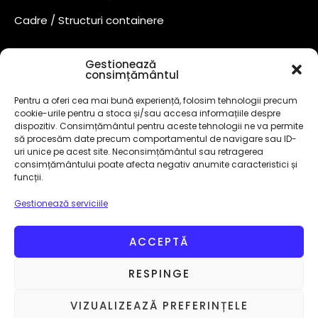
Cadre / Structuri containere
Gestionează
consimțământul
Pentru a oferi cea mai bună experiență, folosim tehnologii precum
cookie-urile pentru a stoca și/sau accesa informațiile despre
dispozitiv. Consimțământul pentru aceste tehnologii ne va permite
să procesăm date precum comportamentul de navigare sau ID-
uri unice pe acest site. Neconsimțământul sau retragerea
consimțământului poate afecta negativ anumite caracteristici și
funcții.
Gestionează serviciile
©
2024
– Toate drepturile rezervate!
CUI 50748882 Marcă
înregistrată
OSIM
.
Design By
AllmaDesign
ACCEPTĂ
Politică Cookies
Termeni și Condiții
RESPINGE
Prelucrarea datelor
Politică de confidențialitate
VIZUALIZEAZĂ PREFERINȚELE