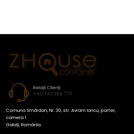
Relații Clienți
+40 743 256 770
Comuna Smârdan, Nr. 30, str. Avram Iancu, parter,
camera 1.
Galați, România.