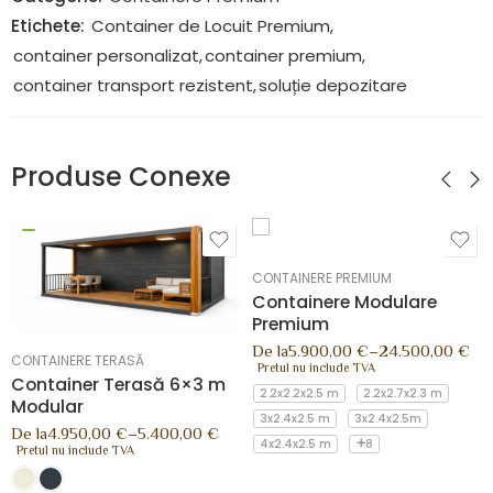
Categorie:
Containere Premium
Etichete:
Container de Locuit Premium
,
container personalizat
,
container premium
,
container transport rezistent
,
soluție depozitare
Produse Conexe
CONTAINERE PREMIUM
Containere Modulare
Premium
De la
5.900,00
€
–
24.500,00
€
CONTAINERE TERASĂ
Pretul nu include TVA
Container Terasă 6×3 m
2.2x2.2x2.5 m
2.2x2.7x2.3 m
Modular
3x2.4x2.5 m
3x2.4x2.5m
De la
4.950,00
€
–
5.400,00
€
4x2.4x2.5 m
8
Pretul nu include TVA