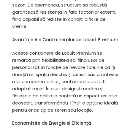
excelentă, oferind un mediu plăcut în orice
sezon. De asemenea, structura sa robustă
garantează rezistență în fața factorilor externi,
fiind capabil să reziste în condiții dificile de
vreme.
Avantaje Ale Containerului de Locuit Premium
Aceste containere de Locuit Premium se
remarcă prin flexibilitatea sa, fiind ușor de
personalizat în funcție de nevoile tale. Fie că îți
dorești un spațiu deschis și aerisit sau un interior
mai compartimentat, containerul poate fi
adaptat rapid. În plus, designul modern și
finisajele de calitate conferă un aspect estetic
deosebit, transformându-l într-o opțiune ideală
pentru orice tip de teren sau locație.
Economisire de Energie și Eficiență