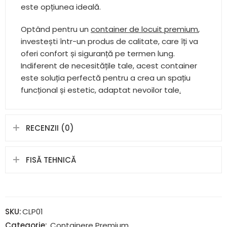
unui refugiu temporar, acest container premium
este opțiunea ideală.
Optând pentru un
container de locuit premium
,
investești într-un produs de calitate, care îți va
oferi confort și siguranță pe termen lung.
Indiferent de necesitățile tale, acest container
este soluția perfectă pentru a crea un spațiu
funcțional și estetic, adaptat nevoilor tale
.
RECENZII (0)
FISĂ TEHNICĂ
SKU:
CLP01