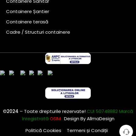
Containere Sanitar
Containere Șantier
Containere terasă
Cadre / Structuri containere
©
2024
– Toate drepturile rezervate!
CUI 50748882 Marcă
înregistrată
OSIM
.
Design By
AllmaDesign