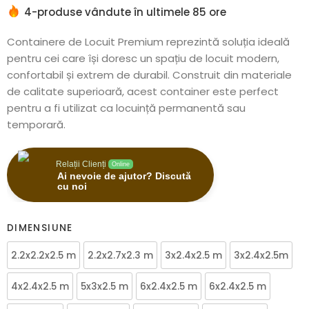
Grăbește-te! Peste 4 persoană/e sunt interesați de
acest produs!
4-produse vândute în ultimele 85 ore
Containere de Locuit Premium reprezintă soluția ideală
pentru cei care își doresc un spațiu de locuit modern,
confortabil și extrem de durabil. Construit din materiale
de calitate superioară, acest container este perfect
pentru a fi utilizat ca locuință permanentă sau
temporară.
Relații Clienți
Online
Ai nevoie de ajutor? Discută
cu noi
DIMENSIUNE
2.2x2.2x2.5 m
2.2x2.7x2.3 m
3x2.4x2.5 m
3x2.4x2.5m
4x2.4x2.5 m
5x3x2.5 m
6x2.4x2.5 m
6x2.4x2.5 m