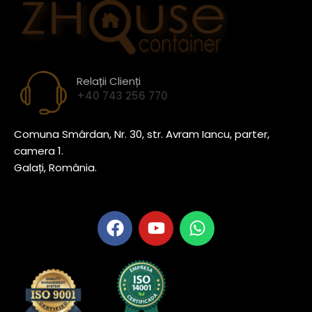
Relații Clienți
+40 743 256 770
Comuna Smârdan, Nr. 30, str. Avram Iancu, parter,
camera 1.
Galați, România.