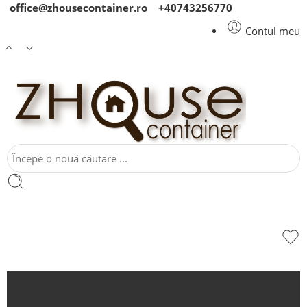
office@zhousecontainer.ro
+40743256770
Contul meu
Despre noi
Produse