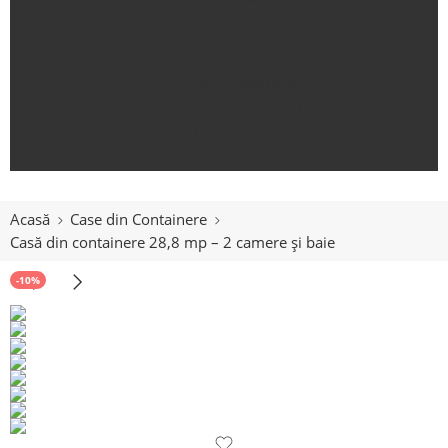
Containere
Case din Containere
Case modulare
Containere Premium
Cadre / Structuri containere
Contact
Acasă
Case din Containere
Casă din containere 28,8 mp – 2 camere și baie
-10%