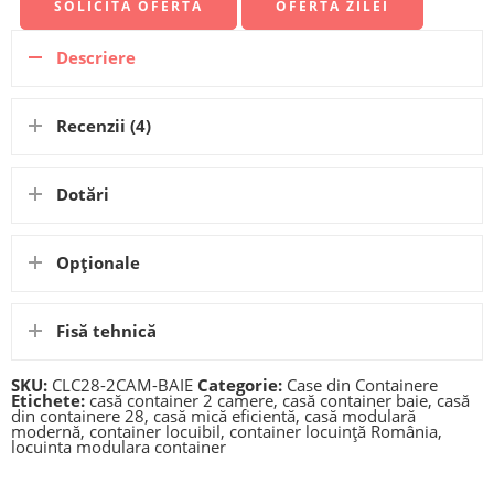
SOLICITĂ OFERTĂ
OFERTA ZILEI
Descriere
Recenzii (4)
Dotări
Opționale
Fisă tehnică
SKU:
CLC28-2CAM-BAIE
Categorie:
Case din Containere
Etichete:
casă container 2 camere
,
casă container baie
,
casă
din containere 28
,
casă mică eficientă
,
casă modulară
modernă
,
container locuibil
,
container locuință România
,
locuinta modulara container