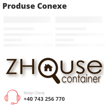
Produse Conexe
CASE DIN CONTAINERE
CASE DIN CONTAINERE
Casă din containere 18 mp (6 × 3 m) cu cameră și baie
Casă din containere 42 mp – 
De la
5.400,00
€
–
6.150,00
€
De la
13.500,00
€
–
14.500,00
Pretul nu include TVA
Relații Clienți
+40 743 256 770