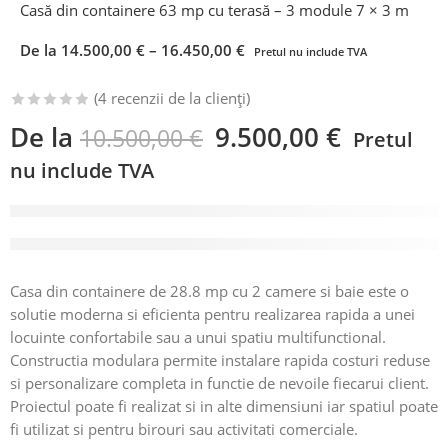
Casă din containere 63 mp cu terasă – 3 module 7 × 3 m
De la
14.500,00
€
–
16.450,00
€
Pretul nu include TVA
(
4
recenzii de la clienți)
De la
9.500,00
€
10.500,00
€
Pretul
nu include TVA
3-produse vândute în ultimele 45 ore
Grăbește-te! Peste 4 persoană/e sunt interesați de acest
produs!
Casa din containere de 28.8 mp cu 2 camere si baie este o
solutie moderna si eficienta pentru realizarea rapida a unei
locuinte confortabile sau a unui spatiu multifunctional.
Constructia modulara permite instalare rapida costuri reduse
si personalizare completa in functie de nevoile fiecarui client.
Proiectul poate fi realizat si in alte dimensiuni iar spatiul poate
fi utilizat si pentru birouri sau activitati comerciale.