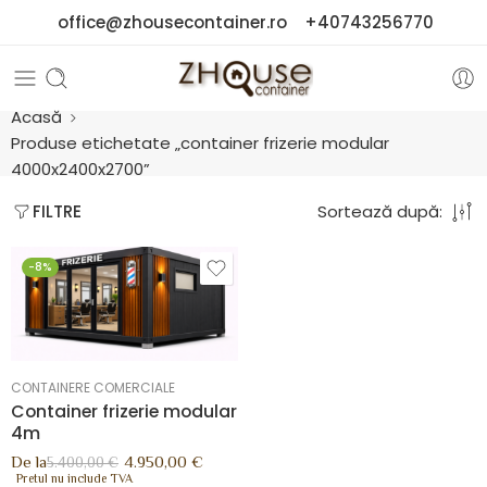
office@zhousecontainer.ro
+40743256770
Acasă
Produse etichetate „container frizerie modular
4000x2400x2700”
Sortează după:
FILTRE
-8%
CONTAINERE COMERCIALE
Container frizerie modular
4m
De la
4.950,00
€
5.400,00
€
Pretul nu include TVA