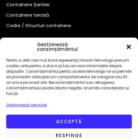
Containere Șantier
Containere terasă
Cadre / Structuri containere
Gestionează
consimțământul
Pentru a oferi cea mai bună experiență, folosim tehnologii precum
cookie-urile pentru a stoca și/sau accesa informațiile despre
dispozitiv. Consimțământul pentru aceste tehnologii ne va permite
să procesăm date precum comportamentul de navigare sau ID-
uri unice pe acest site. Neconsimțământul sau retragerea
consimțământului poate afecta negativ anumite caracteristici și
funcții.
Gestionează serviciile
©
2024
– Toate drepturile rezervate!
CUI 50748882 Marcă
înregistrată
OSIM
.
Design By
AllmaDesign
ACCEPTĂ
Politică Cookies
Termeni și Condiții
RESPINGE
Prelucrarea datelor
Politică de confidențialitate