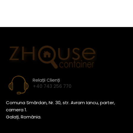
Relații Clienți
+40 743 256 770
Comuna Smârdan, Nr. 30, str. Avram Iancu, parter,
camera 1.
Galați, România.