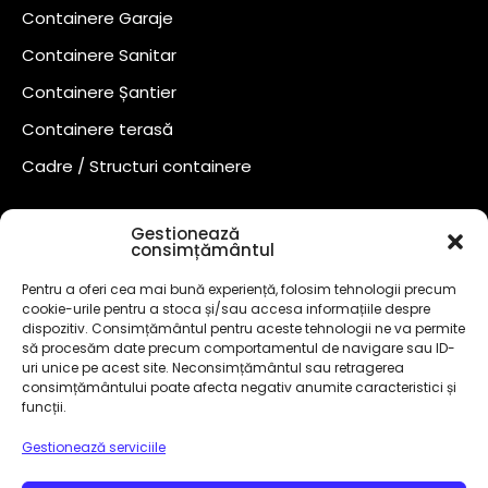
Containere Garaje
Containere Sanitar
Containere Șantier
Containere terasă
Cadre / Structuri containere
Gestionează
consimțământul
Pentru a oferi cea mai bună experiență, folosim tehnologii precum
cookie-urile pentru a stoca și/sau accesa informațiile despre
dispozitiv. Consimțământul pentru aceste tehnologii ne va permite
să procesăm date precum comportamentul de navigare sau ID-
uri unice pe acest site. Neconsimțământul sau retragerea
consimțământului poate afecta negativ anumite caracteristici și
funcții.
Gestionează serviciile
©
2024
– Toate drepturile rezervate!
CUI 50748882 Marcă
înregistrată
OSIM
.
Design By
AllmaDesign