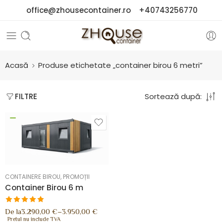
office@zhousecontainer.ro
+40743256770
Acasă
Produse etichetate „container birou 6 metri”
Sortează după:
FILTRE
CONTAINERE BIROU
,
PROMOȚII
Container Birou 6 m
De la
3.290,00
€
–
3.950,00
€
Pretul nu include TVA