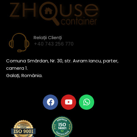
Relații Clienți
+40 743 256 770
Comuna Smârdan, Nr. 30, str. Avram Iancu, parter,
camera 1.
Galați, România.